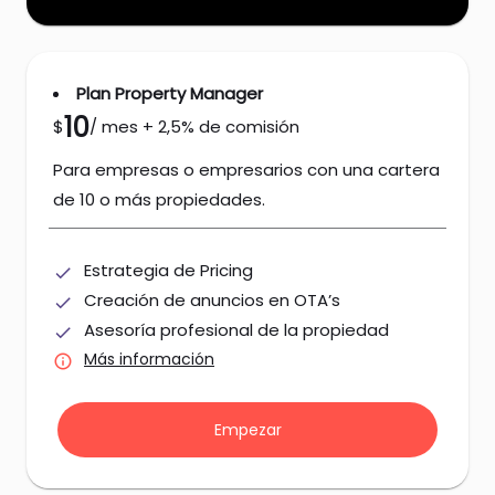
Plan Property Manager
10
$
/ mes + 2,5% de comisión
Para empresas o empresarios con una cartera
de 10 o más propiedades.
Estrategia de Pricing
done
Creación de anuncios en OTA’s
done
Asesoría profesional de la propiedad
done
Más información
info
Empezar