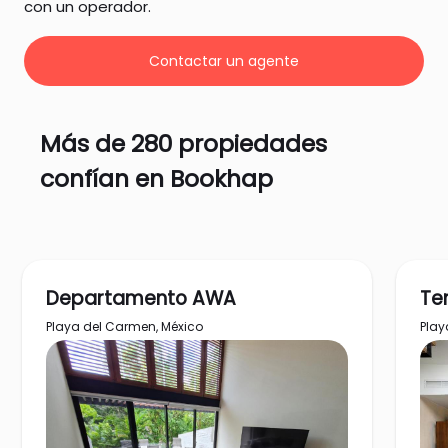
con un operador.
Contactar un agente
Más de 280 propiedades
confían en Bookhap
Departamento AWA
Te
Playa del Carmen, México
Play