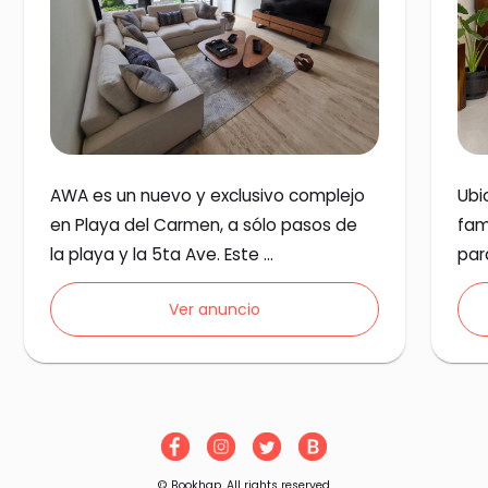
AWA es un nuevo y exclusivo complejo 
Ubi
en Playa del Carmen, a sólo pasos de 
fam
la playa y la 5ta Ave. Este 
par
departamento de lujo es nuevo y de 
Ver anuncio
doble altura.
© Bookhap. All rights reserved