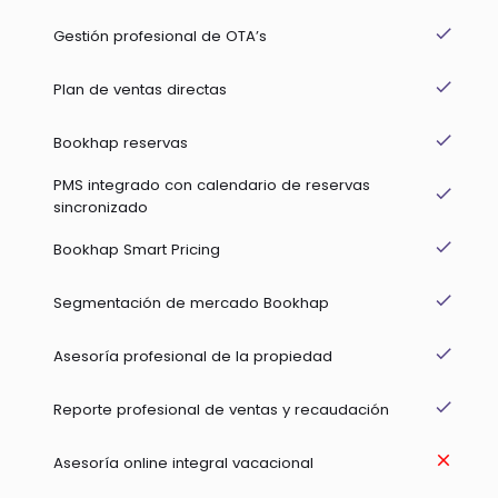
done
Gestión profesional de OTA’s
done
Plan de ventas directas
done
Bookhap reservas
PMS integrado con calendario de reservas
done
sincronizado
done
Bookhap Smart Pricing
done
Segmentación de mercado Bookhap
done
Asesoría profesional de la propiedad
done
Reporte profesional de ventas y recaudación
clear
Asesoría online integral vacacional