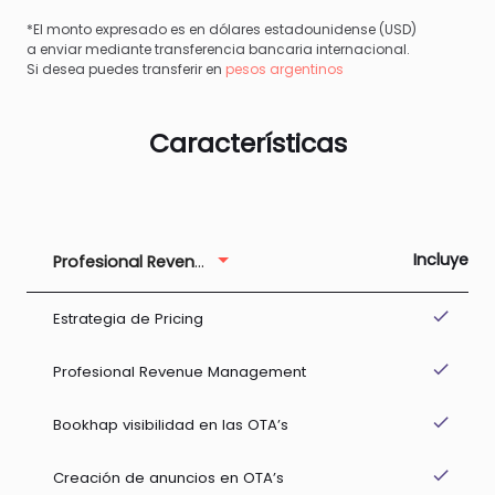
*El monto expresado es en dólares estadounidense (USD)
a enviar mediante transferencia bancaria internacional.
Si desea puedes transferir en
pesos argentinos
Características
Incluye
Profesional Revenue
done
Estrategia de Pricing
done
Profesional Revenue Management
done
Bookhap visibilidad en las OTA’s
done
Creación de anuncios en OTA’s