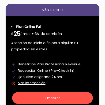
MÁS ELEGIDO
Plan Online Full
25
$
/ mes + 3% de comisión
Atención de inicio a fin para alquilar tu
propiedad sin estrés.
Beneficios Plan Profesional Revenue
add
Recepción Online (Pre-Check In)
done
Ejecutivo asignado 24 hrs.
done
Más información
info
Empezar