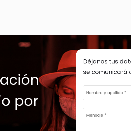
Déjanos tus dat
se comunicará c
ación
Nombre y apellido
*
io por
Mensaje
*