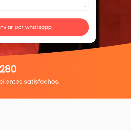
Enviar por whatsapp
280
clientes satisfechos.