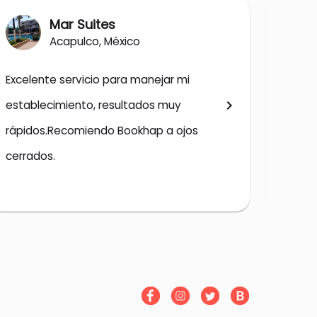
Mar Suites
Acapulco, México
Excelente servicio para manejar mi 
Excele
chevron_right
establecimiento, resultados muy 
muy re
rápidos.Recomiendo Bookhap a ojos 
sin du
cerrados.