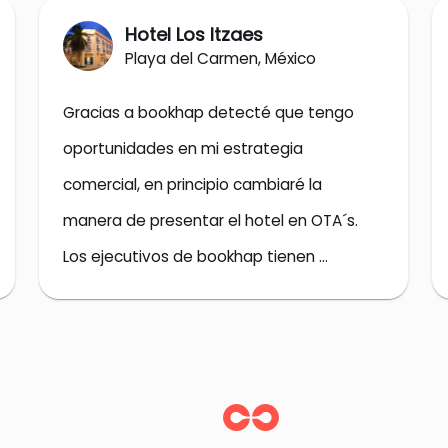
Hotel Los Itzaes
Playa del Carmen, México
Gracias a bookhap detecté que tengo 
oportunidades en mi estrategia 
comercial, en principio cambiaré la 
manera de presentar el hotel en OTA´s. 
Los ejecutivos de bookhap tienen 
conocimiento completo en ventas. Hoy 
recibí una capacitación en ventas y en un 
futuro los contrataría. Son muy 
profesionales y explican todo muy 
entendible. Los super recomiendo!